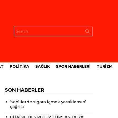
Aramak:
AT
POLITIKA
SAĞLIK
SPOR HABERLERI
TURIZM
SON HABERLER
‘Sahillerde sigara içmek yasaklansın’
çağrısı
CHAÎNE DES RÔTISSEURS ANTALYA