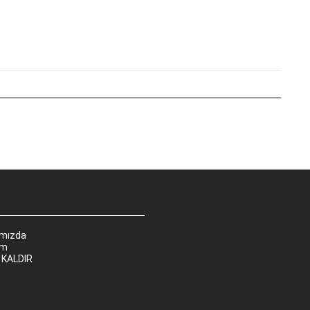
ımızda
im
 KALDIR