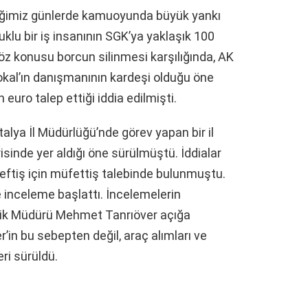
çtiğimiz günlerde kamuoyunda büyük yankı
uklu bir iş insanının SGK’ya yaklaşık 100
Söz konusu borcun silinmesi karşılığında, AK
Çokal’ın danışmanının kardeşi olduğu öne
 euro talep ettiği iddia edilmişti.
talya İl Müdürlüğü’nde görev yapan bir il
isinde yer aldığı öne sürülmüştü. İddialar
eftiş için müfettiş talebinde bulunmuştu.
 inceleme başlattı. İncelemelerin
lik Müdürü Mehmet Tanrıöver açığa
’in bu sebepten değil, araç alımları ve
eri sürüldü.