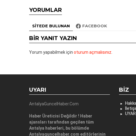
YORUMLAR
SITEDE BULUNAN
FACEBOOK
BIR YANIT YAZIN
Yorum yapabilmek için
oturum açmalısınız
.
UYARI
BIZ
Hakk
AntalyaGuncelHaber.Com
İletiş
UYAR
Haber Üreticisi Değildir ! Haber
ajansları tarafından geçilen tüm
Antalya haberleri, bu bölümde
Antalyaguncelhaber.com editörlerinin