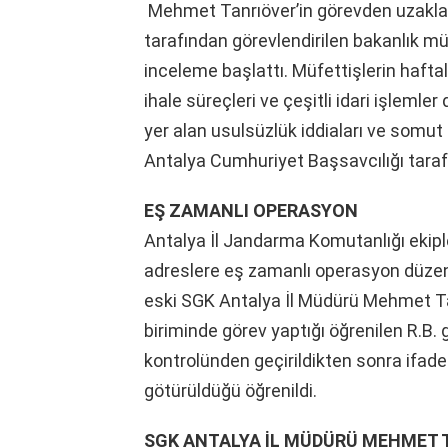
Mehmet Tanrıöver’in görevden uzakla
tarafından görevlendirilen bakanlık mü
inceleme başlattı. Müfettişlerin hafta
ihale süreçleri ve çeşitli idari işlemle
yer alan usulsüzlük iddiaları ve somut 
Antalya Cumhuriyet Başsavcılığı taraf
EŞ ZAMANLI OPERASYON
Antalya İl Jandarma Komutanlığı ekiple
adreslere eş zamanlı operasyon düzen
eski SGK Antalya İl Müdürü Mehmet Ta
biriminde görev yaptığı öğrenilen R.B. g
kontrolünden geçirildikten sonra ifade
götürüldüğü öğrenildi.
SGK ANTALYA İL MÜDÜRÜ MEHMET 