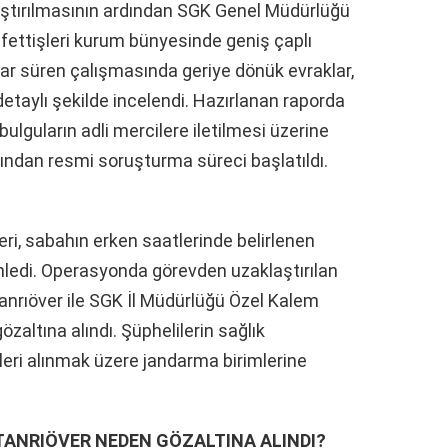
ştırılmasının ardından SGK Genel Müdürlüğü
fettişleri kurum bünyesinde geniş çaplı
lar süren çalışmasında geriye dönük evraklar,
r detaylı şekilde incelendi. Hazırlanan raporda
bulguların adli mercilere iletilmesi üzerine
ından resmi soruşturma süreci başlatıldı.
ri, sabahın erken saatlerinde belirlenen
ledi. Operasyonda görevden uzaklaştırılan
nrıöver ile SGK İl Müdürlüğü Özel Kalem
özaltına alındı. Şüphelilerin sağlık
leri alınmak üzere jandarma birimlerine
TANRIÖVER NEDEN GÖZALTINA ALINDI?