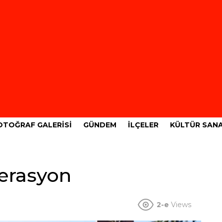
OTOĞRAF GALERISI
GÜNDEM
İLÇELER
KÜLTÜR SAN
erasyon
2-e
Views