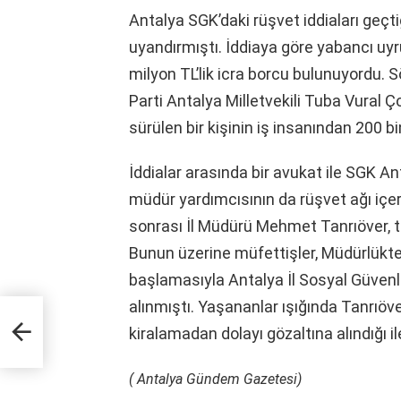
Antalya SGK’daki rüşvet iddiaları ge
uyandırmıştı. İddiaya göre yabancı uyr
milyon TL’lik icra borcu bulunuyordu. 
Parti Antalya Milletvekili Tuba Vural 
sürülen bir kişinin iş insanından 200 bin
İddialar arasında bir avukat ile SGK An
müdür yardımcısının da rüşvet ağı içer
sonrası İl Müdürü Mehmet Tanrıöver, t
Bunun üzerine müfettişler, Müdürlükte
başlamasıyla Antalya İl Sosyal Güven
alınmıştı.
Yaşananlar ışığında Tanrıöver
kiralamadan dolayı gözaltına alındığı il
( Antalya Gündem Gazetesi)