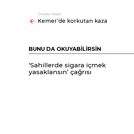
Önceki Haber
Fazlasına
Kemer’de korkutan kaza
bak
BUNU DA OKUYABILIRSIN
‘Sahillerde sigara içmek
yasaklansın’ çağrısı