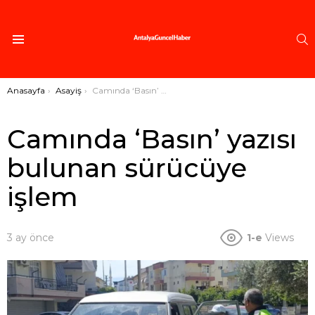
A
Menü
Buradasınız:
Anasayfa
Asayiş
Camında ‘Basın’ yazısı bulunan sürücüye işlem
Camında ‘Basın’ yazısı
bulunan sürücüye
işlem
3 ay önce
1-e
Views