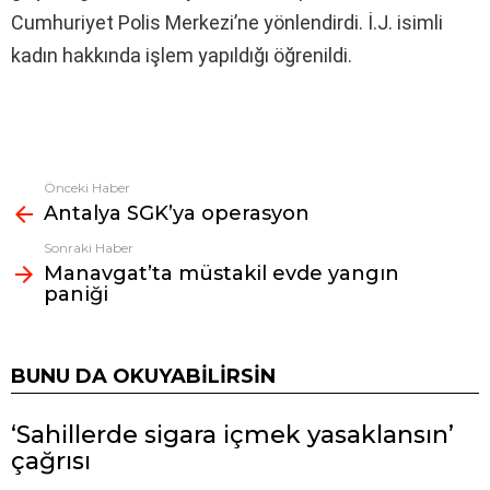
Cumhuriyet Polis Merkezi’ne yönlendirdi. İ.J. isimli
kadın hakkında işlem yapıldığı öğrenildi.
Önceki Haber
Fazlasına
Antalya SGK’ya operasyon
bak
Sonraki Haber
Manavgat’ta müstakil evde yangın
paniği
BUNU DA OKUYABILIRSIN
‘Sahillerde sigara içmek yasaklansın’
çağrısı