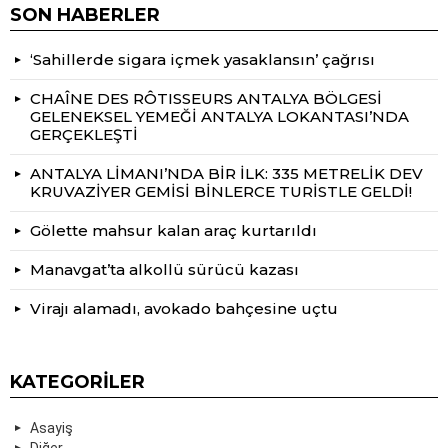
SON HABERLER
‘Sahillerde sigara içmek yasaklansın’ çağrısı
CHAÎNE DES RÔTISSEURS ANTALYA BÖLGESİ
GELENEKSEL YEMEĞİ ANTALYA LOKANTASI’NDA
GERÇEKLEŞTİ
ANTALYA LİMANI’NDA BİR İLK: 335 METRELİK DEV
KRUVAZİYER GEMİSİ BİNLERCE TURİSTLE GELDİ!
Gölette mahsur kalan araç kurtarıldı
Manavgat’ta alkollü sürücü kazası
Virajı alamadı, avokado bahçesine uçtu
KATEGORILER
Asayiş
Diğer