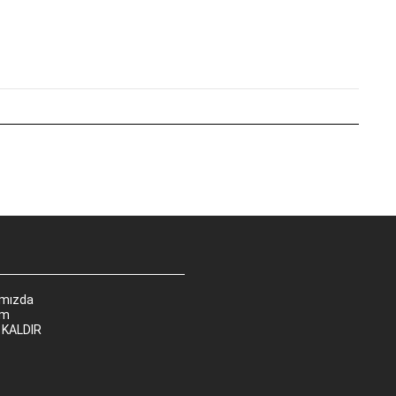
ımızda
im
 KALDIR