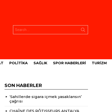
Aramak:
AT
POLITIKA
SAĞLIK
SPOR HABERLERI
TURIZM
SON HABERLER
‘Sahillerde sigara içmek yasaklansın’
çağrısı
CHAÎNE DES RÔTISSEURS ANTALYA