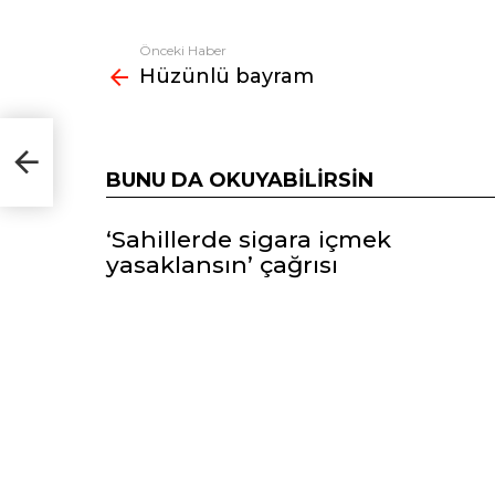
Önceki Haber
Fazlasına
Hüzünlü bayram
bak
BUNU DA OKUYABILIRSIN
‘Sahillerde sigara içmek
yasaklansın’ çağrısı