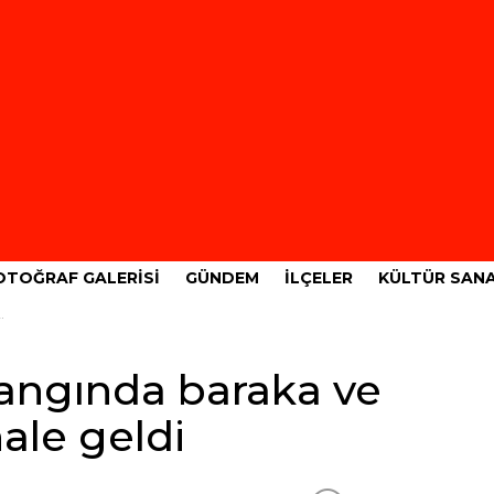
OTOĞRAF GALERISI
GÜNDEM
İLÇELER
KÜLTÜR SAN
yangında baraka ve
hale geldi