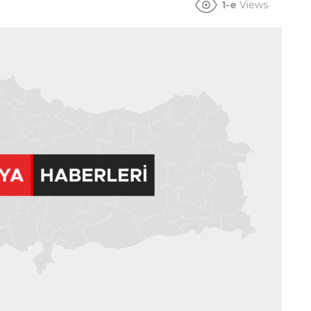
1-e
Views