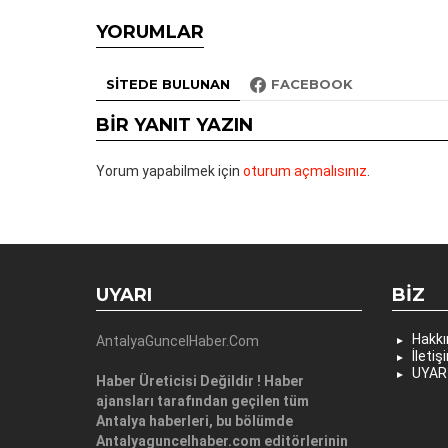
YORUMLAR
SITEDE BULUNAN
FACEBOOK
BIR YANIT YAZIN
Yorum yapabilmek için
oturum açmalısınız
.
UYARI
BIZ
Hakk
AntalyaGuncelHaber.Com
İletiş
UYAR
Haber Üreticisi Değildir ! Haber
ajansları tarafından geçilen tüm
Antalya haberleri, bu bölümde
Antalyaguncelhaber.com editörlerinin