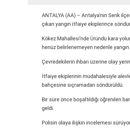
ANTALYA (AA) – Antalya’nın Serik ilçe
çıkan yangın itfaiye ekiplerince söndü
Kökez Mahallesi’nde Üründü kara yolun
henüz belirlenemeyen nedenle yangın ç
Çevredekilerin ihbarı üzerine olay yerine
İtfaiye ekiplerinin müdahalesiyle alev
bahçesine sıçramadan söndürüldü.
Bir süre önce boşaltıldığı öğrenilen ba
geldi.
Polisin olaya ilişkin incelemesi sürüyor