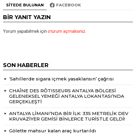
SITEDE BULUNAN
FACEBOOK
BIR YANIT YAZIN
Yorum yapabilmek için
oturum açmalısınız
.
SON HABERLER
‘Sahillerde sigara içmek yasaklansın’ çağrısı
CHAÎNE DES RÔTISSEURS ANTALYA BÖLGESİ
GELENEKSEL YEMEĞİ ANTALYA LOKANTASI’NDA
GERÇEKLEŞTİ
ANTALYA LİMANI’NDA BİR İLK: 335 METRELİK DEV
KRUVAZİYER GEMİSİ BİNLERCE TURİSTLE GELDİ!
Gölette mahsur kalan araç kurtarıldı