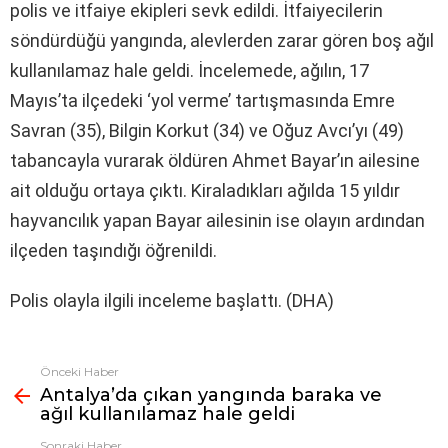
polis ve itfaiye ekipleri sevk edildi. İtfaiyecilerin
söndürdüğü yangında, alevlerden zarar gören boş ağıl
kullanılamaz hale geldi. İncelemede, ağılın, 17
Mayıs’ta ilçedeki ‘yol verme’ tartışmasında Emre
Savran (35), Bilgin Korkut (34) ve Oğuz Avcı’yı (49)
tabancayla vurarak öldüren Ahmet Bayar’ın ailesine
ait olduğu ortaya çıktı. Kiraladıkları ağılda 15 yıldır
hayvancılık yapan Bayar ailesinin ise olayın ardından
ilçeden taşındığı öğrenildi.
Polis olayla ilgili inceleme başlattı. (DHA)
Önceki Haber
Fazlasına
Antalya’da çıkan yangında baraka ve
bak
ağıl kullanılamaz hale geldi
Sonraki Haber