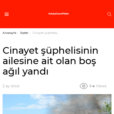
A
Menü
Buradasınız:
Anasayfa
İlçeler
Cinayet şüphelisinin ailesine ait olan boş ağıl yandı
Cinayet şüphelisinin
ailesine ait olan boş
ağıl yandı
2 ay önce
1-e
Views