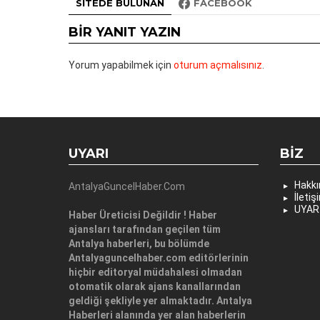
SITEDE BULUNAN
FACEBOOK
BIR YANIT YAZIN
Yorum yapabilmek için
oturum açmalısınız
.
UYARI
BIZ
Hakk
AntalyaGuncelHaber.Com
İletiş
UYAR
Haber Üreticisi Değildir ! Haber
ajansları tarafından geçilen tüm
Antalya haberleri, bu bölümde
Antalyaguncelhaber.com editörlerinin
hiçbir editoryal müdahalesi olmadan
otomatik olarak ajans kanallarından
geldiği şekliyle yer almaktadır. Antalya
Haberleri alanında yer alan haberlerin