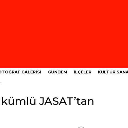
OTOĞRAF GALERISI
GÜNDEM
İLÇELER
KÜLTÜR SAN
hükümlü JASAT’tan