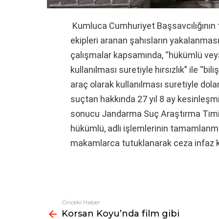
Kumluca Cumhuriyet Başsavcılığının t
ekipleri aranan şahısların yakalanması
çalışmalar kapsamında, “hükümlü veya 
kullanılması suretiyle hırsızlık” ile “b
araç olarak kullanılması suretiyle dola
suçtan hakkında 27 yıl 8 ay kesinleşmi
sonucu Jandarma Suç Araştırma Timi 
hükümlü, adli işlemlerinin tamamlanmas
makamlarca tutuklanarak ceza infaz k
Önceki Haber
Fazlasına
Korsan Koyu’nda film gibi
bak