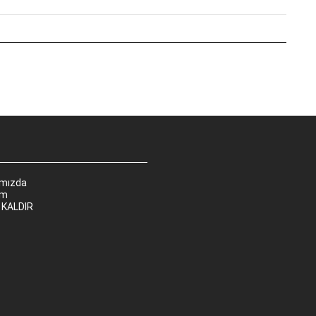
ımızda
im
 KALDIR