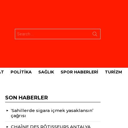
Aramak:
AT
POLITIKA
SAĞLIK
SPOR HABERLERI
TURIZM
SON HABERLER
‘Sahillerde sigara içmek yasaklansın’
çağrısı
CHAÎNE DES RÔTISSEURS ANTALYA