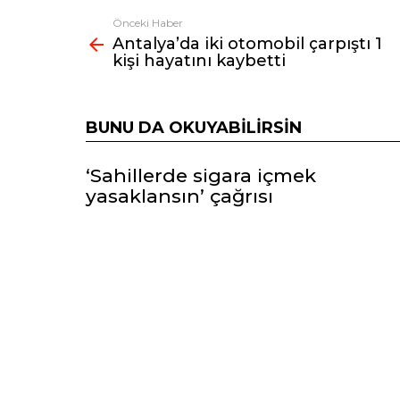
Önceki Haber
Fazlasına
Antalya’da iki otomobil çarpıştı 1
bak
kişi hayatını kaybetti
BUNU DA OKUYABILIRSIN
‘Sahillerde sigara içmek
yasaklansın’ çağrısı