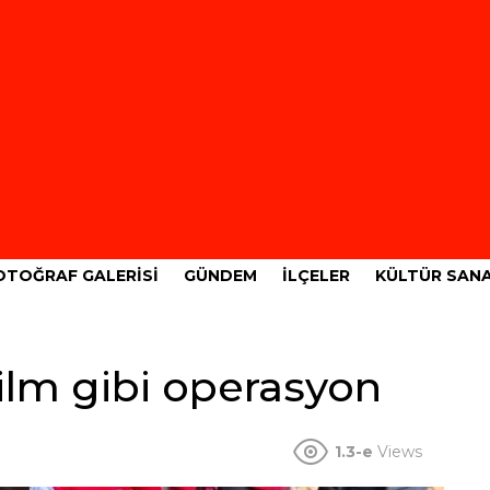
OTOĞRAF GALERISI
GÜNDEM
İLÇELER
KÜLTÜR SAN
ilm gibi operasyon
1.3-e
Views