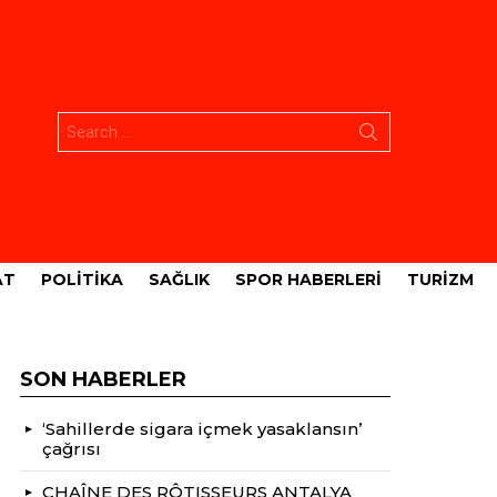
Aramak:
AT
POLITIKA
SAĞLIK
SPOR HABERLERI
TURIZM
SON HABERLER
‘Sahillerde sigara içmek yasaklansın’
çağrısı
CHAÎNE DES RÔTISSEURS ANTALYA