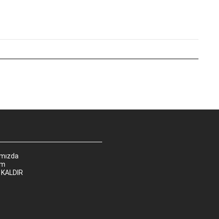
ımızda
im
 KALDIR