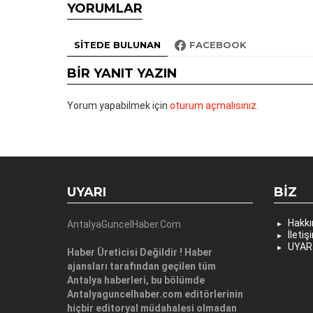
YORUMLAR
SITEDE BULUNAN
FACEBOOK
BIR YANIT YAZIN
Yorum yapabilmek için
oturum açmalısınız
.
UYARI
BIZ
Hakk
AntalyaGuncelHaber.Com
İletiş
UYAR
Haber Üreticisi Değildir ! Haber
ajansları tarafından geçilen tüm
Antalya haberleri, bu bölümde
Antalyaguncelhaber.com editörlerinin
hiçbir editoryal müdahalesi olmadan