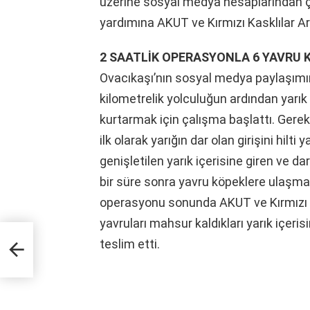
üzerine sosyal medya hesaplarından ç
yardımına AKUT ve Kırmızı Kasklılar A
2 SAATLİK OPERASYONLA 6 YAVRU 
Ovacıkaşı’nın sosyal medya paylaşımı
kilometrelik yolculuğun ardından yarık
kurtarmak için çalışma başlattı. Gerekl
ilk olarak yarığın dar olan girişini hilti 
genişletilen yarık içerisine giren ve da
bir süre sonra yavru köpeklere ulaşmay
operasyonu sonunda AKUT ve Kırmızı K
yavruları mahsur kaldıkları yarık içeri
 kişi
teslim etti.