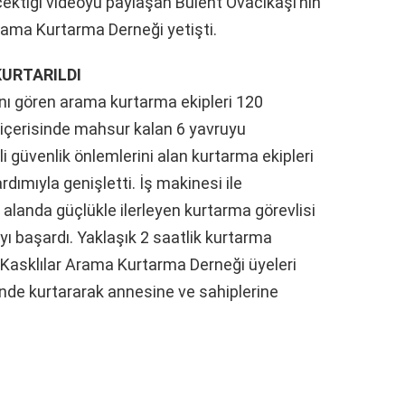
ektiği videoyu paylaşan Bülent Ovacıkaşı’nın
rama Kurtarma Derneği yetişti.
KURTARILDI
nı gören arama kurtarma ekipleri 120
 içerisinde mahsur kalan 6 yavruyu
i güvenlik önlemlerini alan kurtarma ekipleri
yardımıyla genişletti. İş makinesi ile
r alanda güçlükle ilerleyen kurtarma görevlisi
ı başardı. Yaklaşık 2 saatlik kurtarma
asklılar Arama Kurtarma Derneği üyeleri
sinde kurtararak annesine ve sahiplerine