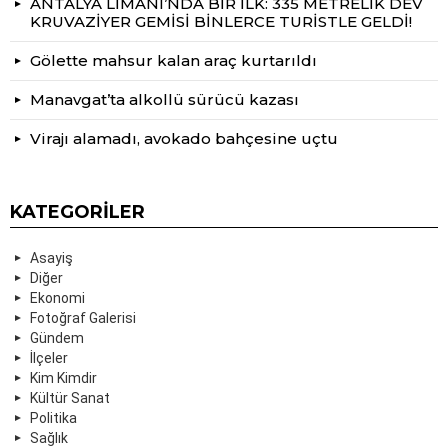
ANTALYA LİMANI’NDA BİR İLK: 335 METRELİK DEV
KRUVAZİYER GEMİSİ BİNLERCE TURİSTLE GELDİ!
Gölette mahsur kalan araç kurtarıldı
Manavgat’ta alkollü sürücü kazası
Virajı alamadı, avokado bahçesine uçtu
KATEGORILER
Asayiş
Diğer
Ekonomi
Fotoğraf Galerisi
Gündem
İlçeler
Kim Kimdir
Kültür Sanat
Politika
Sağlık