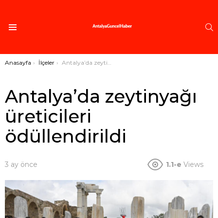
A
Menü
Buradasınız:
Anasayfa
İlçeler
Antalya’da zeytinyağı üreticileri ödüllendirildi
Antalya’da zeytinyağı
üreticileri
ödüllendirildi
3 ay önce
1.1-e
Views