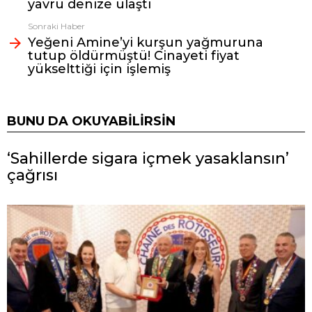
yavru denize ulaştı
Sonraki Haber
Yeğeni Amine’yi kurşun yağmuruna
tutup öldürmüştü! Cinayeti fiyat
yükselttiği için işlemiş
BUNU DA OKUYABILIRSIN
‘Sahillerde sigara içmek yasaklansın’
çağrısı