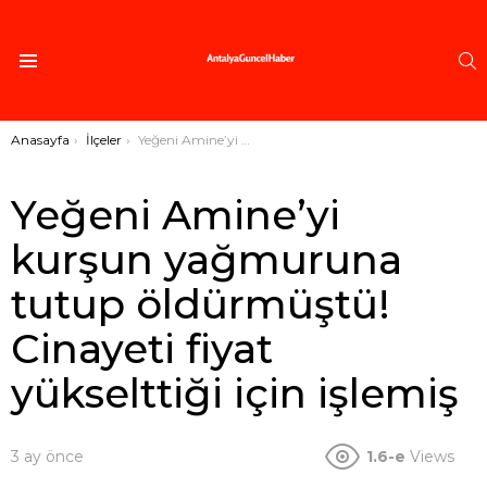
A
Menü
Buradasınız:
Anasayfa
İlçeler
Yeğeni Amine’yi kurşun yağmuruna tutup öldürmüştü! Cinayeti fiyat yükselttiği için işlemiş
Yeğeni Amine’yi
kurşun yağmuruna
tutup öldürmüştü!
Cinayeti fiyat
yükselttiği için işlemiş
3 ay önce
1.6-e
Views