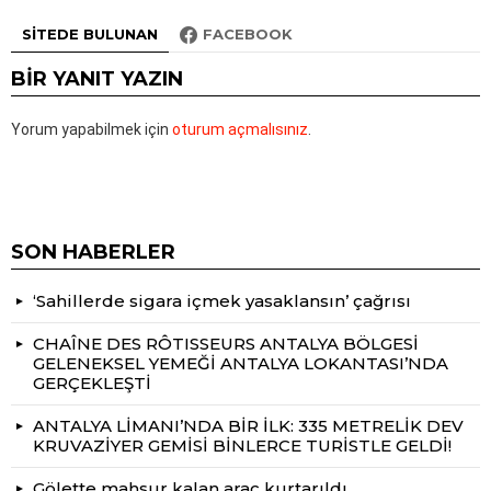
SITEDE BULUNAN
FACEBOOK
BIR YANIT YAZIN
Yorum yapabilmek için
oturum açmalısınız
.
SON HABERLER
‘Sahillerde sigara içmek yasaklansın’ çağrısı
CHAÎNE DES RÔTISSEURS ANTALYA BÖLGESİ
GELENEKSEL YEMEĞİ ANTALYA LOKANTASI’NDA
GERÇEKLEŞTİ
ANTALYA LİMANI’NDA BİR İLK: 335 METRELİK DEV
KRUVAZİYER GEMİSİ BİNLERCE TURİSTLE GELDİ!
Gölette mahsur kalan araç kurtarıldı