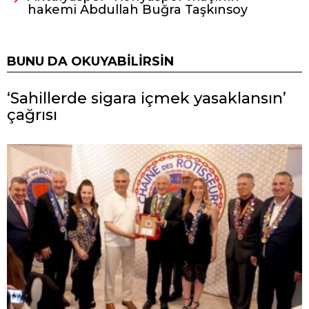
hakemi Abdullah Buğra Taşkınsoy
BUNU DA OKUYABILIRSIN
‘Sahillerde sigara içmek yasaklansın’
çağrısı