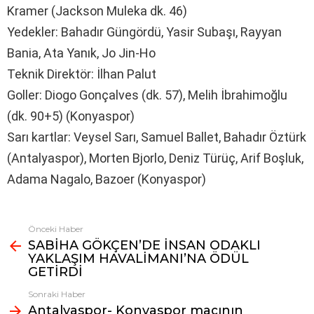
Kramer (Jackson Muleka dk. 46)
Yedekler: Bahadır Güngördü, Yasir Subaşı, Rayyan
Bania, Ata Yanık, Jo Jin-Ho
Teknik Direktör: İlhan Palut
Goller: Diogo Gonçalves (dk. 57), Melih İbrahimoğlu
(dk. 90+5) (Konyaspor)
Sarı kartlar: Veysel Sarı, Samuel Ballet, Bahadır Öztürk
(Antalyaspor), Morten Bjorlo, Deniz Türüç, Arif Boşluk,
Adama Nagalo, Bazoer (Konyaspor)
Önceki Haber
Fazlasına
SABİHA GÖKÇEN’DE İNSAN ODAKLI
bak
YAKLAŞIM HAVALİMANI’NA ÖDÜL
GETİRDİ
Sonraki Haber
Antalyaspor- Konyaspor maçının