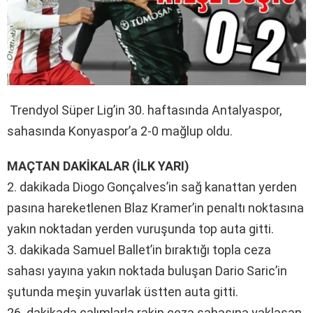
Trendyol Süper Lig’in 30. haftasında Antalyaspor,
sahasında Konyaspor’a 2-0 mağlup oldu.
MAÇTAN DAKİKALAR (İLK YARI)
2. dakikada Diogo Gonçalves’in sağ kanattan yerden
pasına hareketlenen Blaz Kramer’in penaltı noktasına
yakın noktadan yerden vuruşunda top auta gitti.
3. dakikada Samuel Ballet’in bıraktığı topla ceza
sahası yayına yakın noktada buluşan Dario Saric’in
şutunda meşin yuvarlak üstten auta gitti.
26. dakikada çalımlarla rakip ceza sahasına yaklaşan