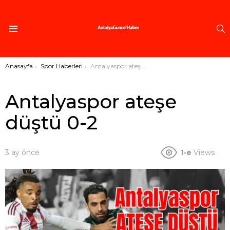
A
Menü
Buradasınız:
Anasayfa
Spor Haberleri
Antalyaspor ateşe düştü 0-2
Antalyaspor ateşe
düştü 0-2
3 ay önce
1-e
Views