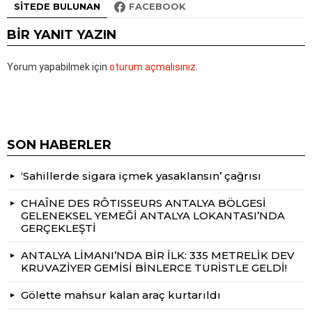
SITEDE BULUNAN
FACEBOOK
BIR YANIT YAZIN
Yorum yapabilmek için
oturum açmalısınız
.
SON HABERLER
‘Sahillerde sigara içmek yasaklansın’ çağrısı
CHAÎNE DES RÔTISSEURS ANTALYA BÖLGESİ
GELENEKSEL YEMEĞİ ANTALYA LOKANTASI’NDA
GERÇEKLEŞTİ
ANTALYA LİMANI’NDA BİR İLK: 335 METRELİK DEV
KRUVAZİYER GEMİSİ BİNLERCE TURİSTLE GELDİ!
Gölette mahsur kalan araç kurtarıldı