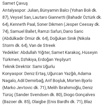
Samet Çavuş
Antalyaspor: Julian, Bünyamin Balcı (Yohan Boli dk.
87), Veysel Sarı, Lautaro Giannetti (Bahadır Öztürk dk.
64), Kenneth Paal, Soner Dikmen (Jesper Ceesay dk.
74), Samuel Ballet, Ramzi Safuri, Dario Saric
(Abdülkadir Ömür dk. 64), Doğukan Sinik (Nikola
Storm dk. 64), Van de Streek
Yedekler: Abdullah Yiğiter, Samet Karakoç, Hüseyin
Türkmen, Dzhikiya, Erdoğan Yeşilyurt
Teknik Direktör: Sami Uğurlu
Konyaspor: Deniz Ertaş, Uğurcan Yazğılı, Adama
Nagalo, Adil Demirbağ, Arif Boşluk, Morten Bjorlo
(Marko Jevtovic dk. 71), Melih İbrahimoğlu, Deniz
Türüç (Sander Svendsen dk. 80), Diogo Gonçalves
(Bazoer dk. 85), Olaigbe (Enis Bardhi dk. 71), Blaz