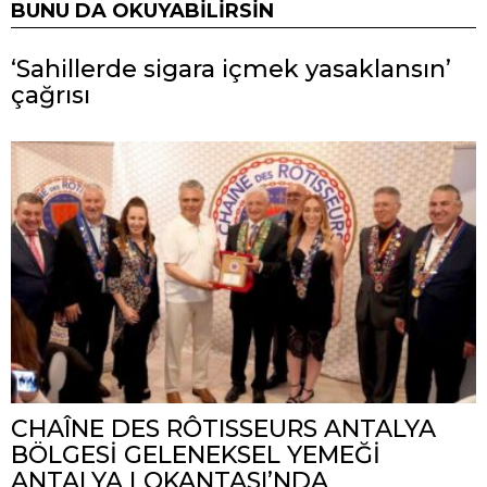
BUNU DA OKUYABILIRSIN
‘Sahillerde sigara içmek yasaklansın’
çağrısı
CHAÎNE DES RÔTISSEURS ANTALYA
BÖLGESİ GELENEKSEL YEMEĞİ
ANTALYA LOKANTASI’NDA