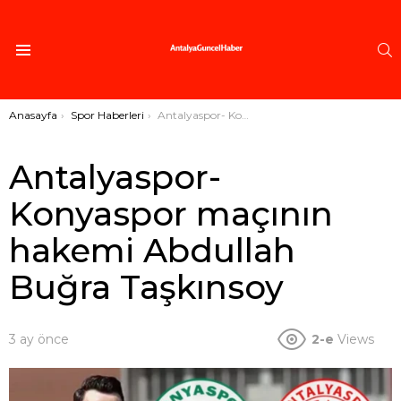
A
Menü
Buradasınız:
Anasayfa
Spor Haberleri
Antalyaspor- Konyaspor maçının hakemi Abdullah Buğra Taşkınsoy
Antalyaspor-
Konyaspor maçının
hakemi Abdullah
Buğra Taşkınsoy
3 ay önce
2-e
Views