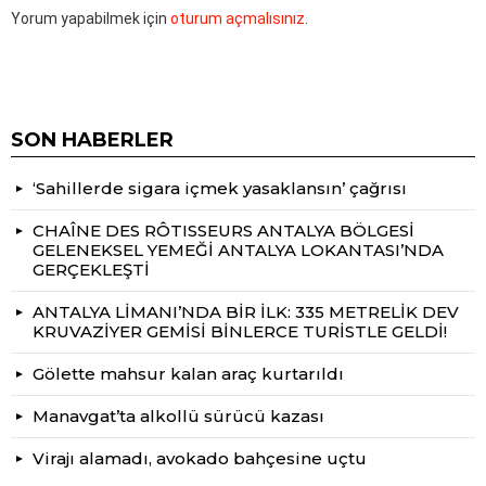
Yorum yapabilmek için
oturum açmalısınız
.
SON HABERLER
‘Sahillerde sigara içmek yasaklansın’ çağrısı
CHAÎNE DES RÔTISSEURS ANTALYA BÖLGESİ
GELENEKSEL YEMEĞİ ANTALYA LOKANTASI’NDA
GERÇEKLEŞTİ
ANTALYA LİMANI’NDA BİR İLK: 335 METRELİK DEV
KRUVAZİYER GEMİSİ BİNLERCE TURİSTLE GELDİ!
Gölette mahsur kalan araç kurtarıldı
Manavgat’ta alkollü sürücü kazası
Virajı alamadı, avokado bahçesine uçtu