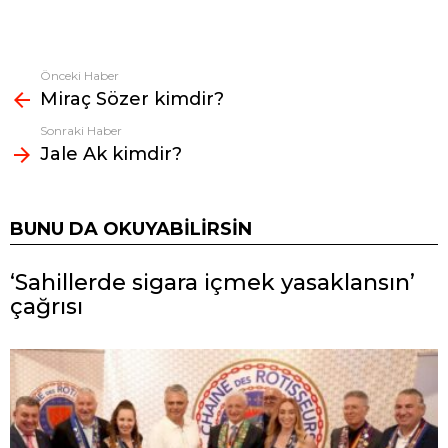
Önceki Haber
Fazlasına
Miraç Sözer kimdir?
bak
Sonraki Haber
Jale Ak kimdir?
BUNU DA OKUYABILIRSIN
‘Sahillerde sigara içmek yasaklansın’
çağrısı