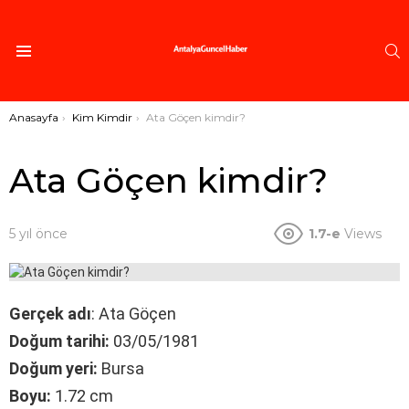
A
Menü
Buradasınız:
Anasayfa
Kim Kimdir
Ata Göçen kimdir?
Ata Göçen kimdir?
5 yıl önce
1.7-e
Views
Gerçek adı
: Ata Göçen
Doğum tarihi:
03/05/1981
Doğum yeri:
Bursa
Boyu:
1.72 cm