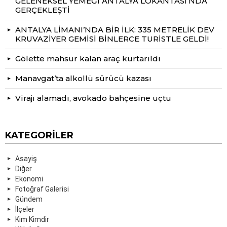
GELENEKSEL YEMEĞİ ANTALYA LOKANTASI’NDA
GERÇEKLEŞTİ
ANTALYA LİMANI’NDA BİR İLK: 335 METRELİK DEV
KRUVAZİYER GEMİSİ BİNLERCE TURİSTLE GELDİ!
Gölette mahsur kalan araç kurtarıldı
Manavgat’ta alkollü sürücü kazası
Virajı alamadı, avokado bahçesine uçtu
KATEGORILER
Asayiş
Diğer
Ekonomi
Fotoğraf Galerisi
Gündem
İlçeler
Kim Kimdir