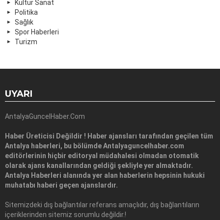
Kültür Sanat
Politika
Sağlık
Spor Haberleri
Turizm
UYARI
AntalyaGuncelHaber.Com
Haber Üreticisi Değildir ! Haber ajansları tarafından geçilen tüm
Antalya haberleri, bu bölümde Antalyaguncelhaber.com
editörlerinin hiçbir editoryal müdahalesi olmadan otomatik
olarak ajans kanallarından geldiği şekliyle yer almaktadır.
Antalya Haberleri alanında yer alan haberlerin hepsinin hukuki
muhatabı haberi geçen ajanslardır.
Sitemizdeki dış bağlantılar referans amaçlıdır, dış bağlantıların
içeriklerinden sitemiz sorumlu değildir.!