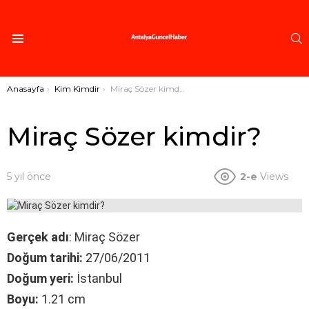
A
Menü
Buradasınız:
Anasayfa
Kim Kimdir
Miraç Sözer kimdir?
Miraç Sözer kimdir?
5 yıl önce
2-e
Views
Gerçek adı
: Miraç Sözer
Doğum tarihi:
27/06/2011
Doğum yeri:
İstanbul
Boyu:
1.21 cm