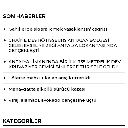
SON HABERLER
‘Sahillerde sigara içmek yasaklansın’ çağrısı
CHAÎNE DES RÔTISSEURS ANTALYA BÖLGESİ
GELENEKSEL YEMEĞİ ANTALYA LOKANTASI’NDA
GERÇEKLEŞTİ
ANTALYA LİMANI’NDA BİR İLK: 335 METRELİK DEV
KRUVAZİYER GEMİSİ BİNLERCE TURİSTLE GELDİ!
Gölette mahsur kalan araç kurtarıldı
Manavgat’ta alkollü sürücü kazası
Virajı alamadı, avokado bahçesine uçtu
KATEGORILER