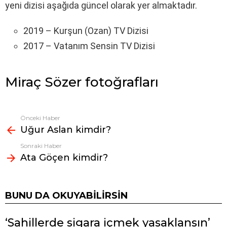
yeni dizisi aşağıda güncel olarak yer almaktadır.
2019 – Kurşun (Ozan) TV Dizisi
2017 – Vatanım Sensin TV Dizisi
Miraç Sözer fotoğrafları
Önceki Haber
Fazlasına
Uğur Aslan kimdir?
bak
Sonraki Haber
Ata Göçen kimdir?
BUNU DA OKUYABILIRSIN
‘Sahillerde sigara içmek yasaklansın’