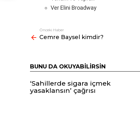
Ver Elini Broadway
Önceki Haber
Fazlasına
Cemre Baysel kimdir?
bak
BUNU DA OKUYABILIRSIN
‘Sahillerde sigara içmek
yasaklansın’ çağrısı