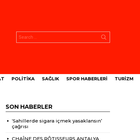
Aramak:
AT
POLITIKA
SAĞLIK
SPOR HABERLERI
TURIZM
SON HABERLER
‘Sahillerde sigara içmek yasaklansın’
çağrısı
CHAÎNE DES RÔTISSEURS ANTALYA