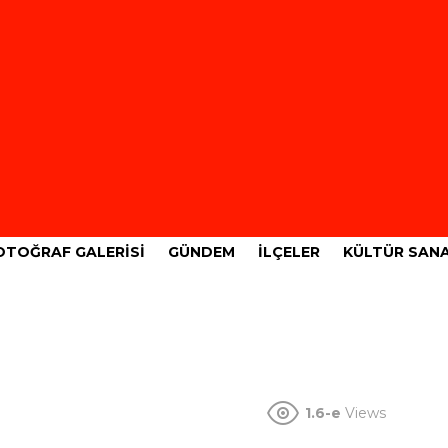
OTOĞRAF GALERISI
GÜNDEM
İLÇELER
KÜLTÜR SAN
1.6-e
Views