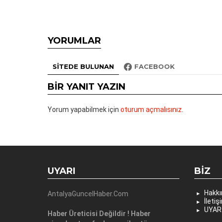
YORUMLAR
SITEDE BULUNAN
FACEBOOK
BIR YANIT YAZIN
Yorum yapabilmek için
oturum açmalısınız
.
UYARI
BIZ
Hakk
AntalyaGuncelHaber.Com
İletiş
UYAR
Haber Üreticisi Değildir ! Haber