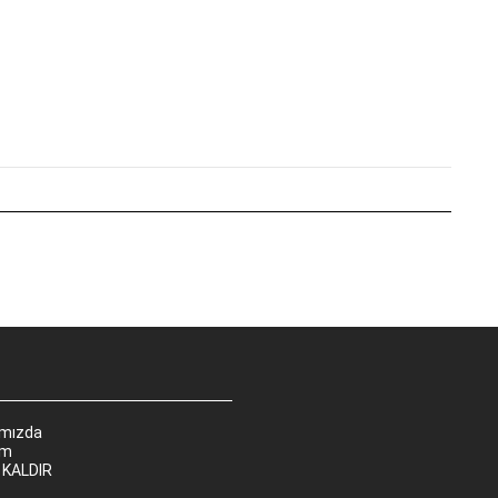
ımızda
im
 KALDIR