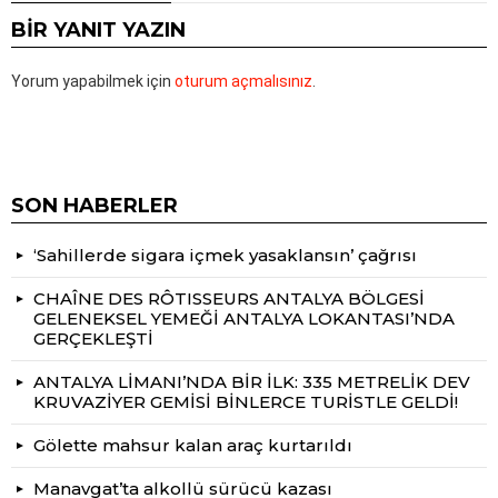
BIR YANIT YAZIN
Yorum yapabilmek için
oturum açmalısınız
.
SON HABERLER
‘Sahillerde sigara içmek yasaklansın’ çağrısı
CHAÎNE DES RÔTISSEURS ANTALYA BÖLGESİ
GELENEKSEL YEMEĞİ ANTALYA LOKANTASI’NDA
GERÇEKLEŞTİ
ANTALYA LİMANI’NDA BİR İLK: 335 METRELİK DEV
KRUVAZİYER GEMİSİ BİNLERCE TURİSTLE GELDİ!
Gölette mahsur kalan araç kurtarıldı
Manavgat’ta alkollü sürücü kazası