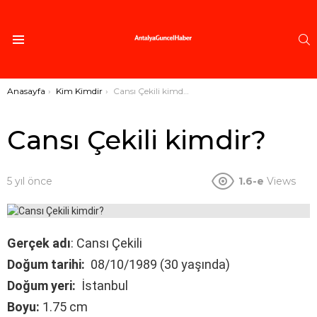
A
Menü
Buradasınız:
Anasayfa
Kim Kimdir
Cansı Çekili kimdir?
Cansı Çekili kimdir?
5 yıl önce
1.6-e
Views
Gerçek adı
: Cansı Çekili
Doğum tarihi:
08/10/1989 (30 yaşında)
Doğum yeri:
İstanbul
Boyu:
1.75 cm