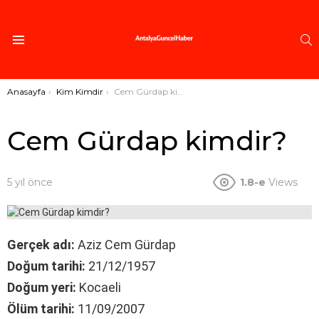
A
Menü
Buradasınız:
Anasayfa
Kim Kimdir
Cem Gürdap kimdir?
Cem Gürdap kimdir?
5 yıl önce
1.8-e
Views
Gerçek adı:
Aziz Cem Gürdap
Doğum tarihi:
21/12/1957
Doğum yeri:
Kocaeli
Ölüm tarihi:
11/09/2007