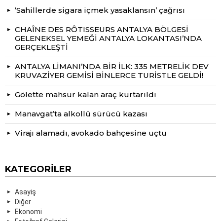
‘Sahillerde sigara içmek yasaklansın’ çağrısı
CHAÎNE DES RÔTISSEURS ANTALYA BÖLGESİ
GELENEKSEL YEMEĞİ ANTALYA LOKANTASI’NDA
GERÇEKLEŞTİ
ANTALYA LİMANI’NDA BİR İLK: 335 METRELİK DEV
KRUVAZİYER GEMİSİ BİNLERCE TURİSTLE GELDİ!
Gölette mahsur kalan araç kurtarıldı
Manavgat’ta alkollü sürücü kazası
Virajı alamadı, avokado bahçesine uçtu
KATEGORILER
Asayiş
Diğer
Ekonomi