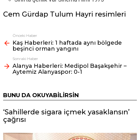
Cem Gürdap Tulum Hayri resimleri
Önceki Haber
Fazlasına
Kaş Haberleri: 1 haftada aynı bölgede
bak
beşinci orman yangını
Sonraki Haber
Alanya Haberleri: Medipol Başakşehir –
Aytemiz Alanyaspor: 0-1
BUNU DA OKUYABILIRSIN
‘Sahillerde sigara içmek yasaklansın’
çağrısı