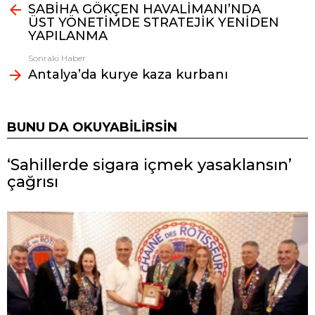
SABİHA GÖKÇEN HAVALİMANI’NDA
bak
ÜST YÖNETİMDE STRATEJİK YENİDEN
YAPILANMA
Sonraki Haber
Antalya’da kurye kaza kurbanı
BUNU DA OKUYABILIRSIN
‘Sahillerde sigara içmek yasaklansın’
çağrısı