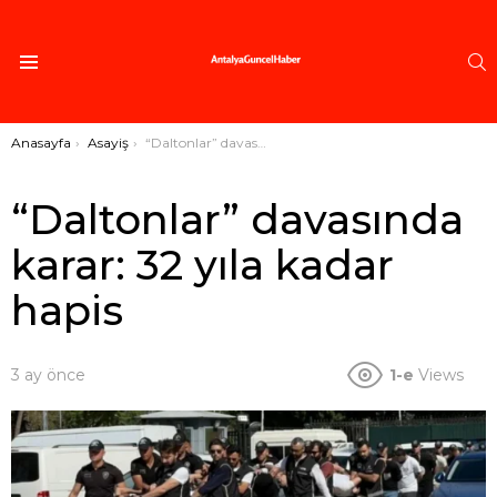
A
Menü
Buradasınız:
Anasayfa
Asayiş
“Daltonlar” davasında karar: 32 yıla kadar hapis
“Daltonlar” davasında
karar: 32 yıla kadar
hapis
3 ay önce
1-e
Views