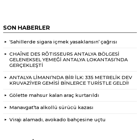
SON HABERLER
‘Sahillerde sigara içmek yasaklansın’ çağrısı
CHAÎNE DES RÔTISSEURS ANTALYA BÖLGESİ
GELENEKSEL YEMEĞİ ANTALYA LOKANTASI’NDA
GERÇEKLEŞTİ
ANTALYA LİMANI’NDA BİR İLK: 335 METRELİK DEV
KRUVAZİYER GEMİSİ BİNLERCE TURİSTLE GELDİ!
Gölette mahsur kalan araç kurtarıldı
Manavgat’ta alkollü sürücü kazası
Virajı alamadı, avokado bahçesine uçtu