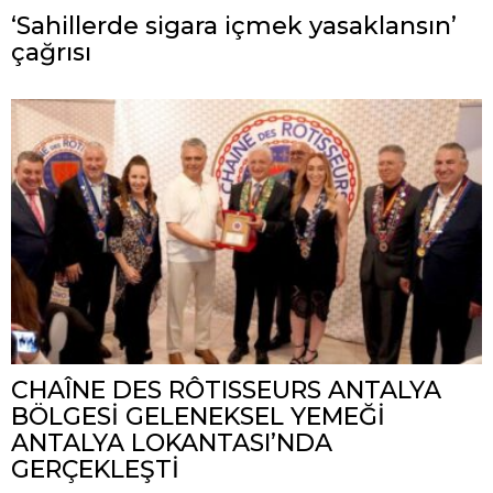
‘Sahillerde sigara içmek yasaklansın’
çağrısı
CHAÎNE DES RÔTISSEURS ANTALYA
BÖLGESİ GELENEKSEL YEMEĞİ
ANTALYA LOKANTASI’NDA
GERÇEKLEŞTİ