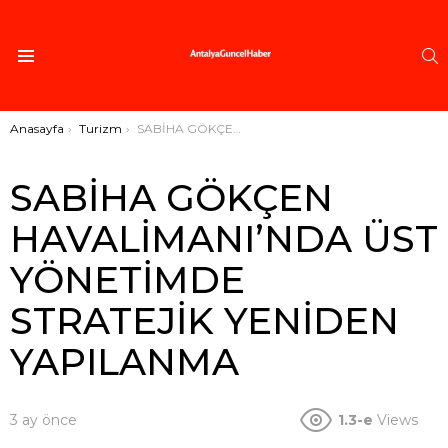
A
Menü
Buradasınız:
Anasayfa
Turizm
SABİHA GÖKÇEN HAVALİMANI’NDA ÜST YÖNETİMDE STRATEJİK YENİDEN YAPILANMA
SABİHA GÖKÇEN
HAVALİMANI’NDA ÜST
YÖNETİMDE
STRATEJİK YENİDEN
YAPILANMA
3 ay önce
1.3-e
Views