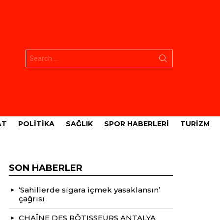
Aramak:
AT
POLITIKA
SAĞLIK
SPOR HABERLERI
TURIZM
SON HABERLER
‘Sahillerde sigara içmek yasaklansın’
çağrısı
CHAÎNE DES RÔTISSEURS ANTALYA