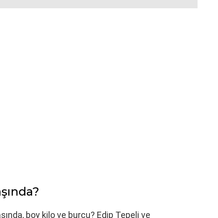
aşında?
aşında, boy kilo ve burcu? Edip Tepeli ve