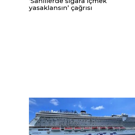
‘Sahillerde sigara içmek
yasaklansın’ çağrısı