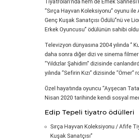
Tiyatroları’nda hem de Emek Sahnesi’nd
“Sırça Hayvan Koleksiyonu” oyunu ile Af
Genç Kuşak Sanatçısı Ödülü”nü ve Lions
Erkek Oyuncusu” ödülünün sahibi oldu
Televizyon dünyasına 2004 yılında ” Kurt
daha sonra diğer dizi ve sinema filmeri
“Yıldızlar Şahidim” dizisinde canlandırd
yılında “Sefirin Kızı” dizisinde “Ömer” 
Özel hayatında oyuncu “Ayşecan Tatari”
Nisan 2020 tarihinde kendi sosyal m
Edip Tepeli tiyatro ödülleri
Sırça Hayvan Koleksiyonu / Afife Tiy
Kuşak Sanatçısı”