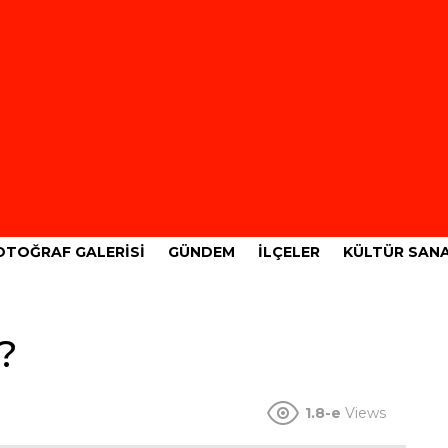
OTOĞRAF GALERISI
GÜNDEM
İLÇELER
KÜLTÜR SAN
?
1.8-e
Views