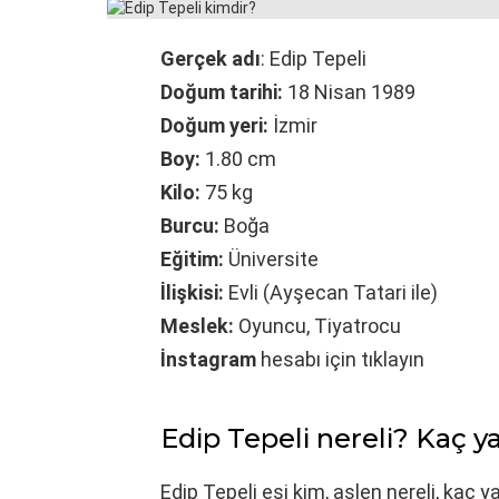
Gerçek adı
: Edip Tepeli
Doğum tarihi:
18 Nisan 1989
Doğum yeri:
İzmir
Boy:
1.80 cm
Kilo:
75 kg
Burcu:
Boğa
Eğitim:
Üniversite
İlişkisi:
Evli (Ayşecan Tatari ile)
Meslek:
Oyuncu, Tiyatrocu
İnstagram
hesabı için tıklayın
Edip Tepeli nereli? Kaç y
Edip Tepeli eşi kim, aslen nereli, kaç y