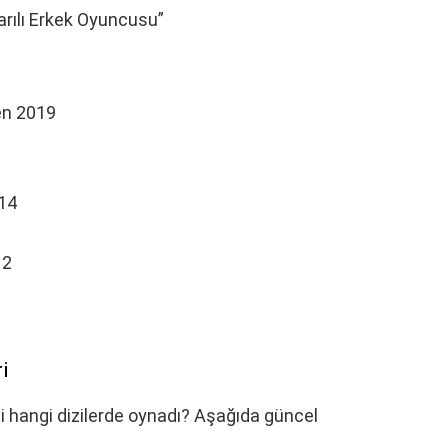
şarılı Erkek Oyuncusu”
irmen 2019
2014
012
i
li hangi dizilerde oynadı? Aşağıda güncel