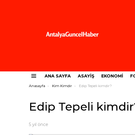
ANA SAYFA
ASAYIŞ
EKONOMI
F
Menü
Buradasınız:
Anasayfa
Kim Kimdir
Edip Tepeli kimdir?
Edip Tepeli kimdir
5 yıl önce