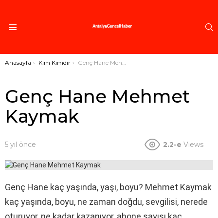
A
Menü
Buradasınız:
Anasayfa
Kim Kimdir
Genç Hane Mehmet Kaymak
Genç Hane Mehmet
Kaymak
5 yıl önce
2.2-e
Views
Genç Hane kaç yaşında, yaşı, boyu? Mehmet Kaymak
kaç yaşında, boyu, ne zaman doğdu, sevgilisi, nerede
oturuyor, ne kadar kazanıyor, abone sayısı kaç,