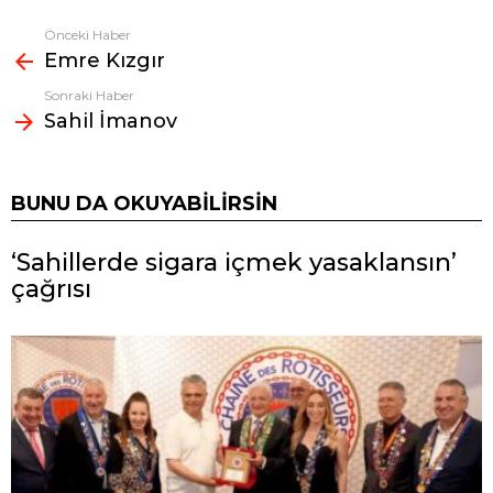
Önceki Haber
Fazlasına
Emre Kızgır
bak
Sonraki Haber
Sahil İmanov
BUNU DA OKUYABILIRSIN
‘Sahillerde sigara içmek yasaklansın’
çağrısı