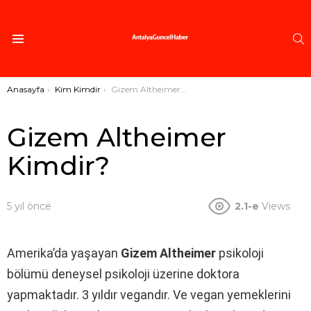
A
Menü
Buradasınız:
Anasayfa
Kim Kimdir
Gizem Altheimer Kimdir?
Gizem Altheimer
Kimdir?
5 yıl önce
2.1-e
Views
Amerika’da yaşayan
Gizem Altheimer
psikoloji
bölümü deneysel psikoloji üzerine doktora
yapmaktadır. 3 yıldır vegandır. Ve vegan yemeklerini