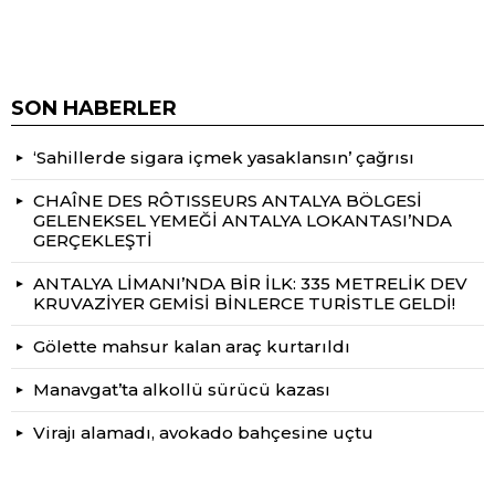
SON HABERLER
‘Sahillerde sigara içmek yasaklansın’ çağrısı
CHAÎNE DES RÔTISSEURS ANTALYA BÖLGESİ
GELENEKSEL YEMEĞİ ANTALYA LOKANTASI’NDA
GERÇEKLEŞTİ
ANTALYA LİMANI’NDA BİR İLK: 335 METRELİK DEV
KRUVAZİYER GEMİSİ BİNLERCE TURİSTLE GELDİ!
Gölette mahsur kalan araç kurtarıldı
Manavgat’ta alkollü sürücü kazası
Virajı alamadı, avokado bahçesine uçtu