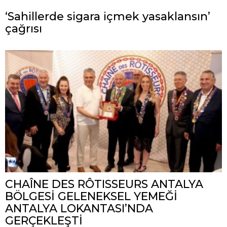
‘Sahillerde sigara içmek yasaklansın’
çağrısı
CHAÎNE DES RÔTISSEURS ANTALYA
BÖLGESİ GELENEKSEL YEMEĞİ
ANTALYA LOKANTASI’NDA
GERÇEKLEŞTİ