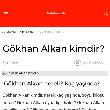
A
Menü
Buradasınız:
Anasayfa
Kim Kimdir
Gökhan Alkan kimdir?
Gökhan Alkan kimdir?
5 yıl önce
2.1-e
Views
Gökhan Alkan nereli? Kaç yaşında?
Gökhan Alkan kimdir, nereli, kaç yaşında, boyu, kilosu,
burcu? Gökhan Alkan oynadığı diziler? Gökhan Alkan
sevgilisi kim? Gökhan Alkan instagram? Gökhan