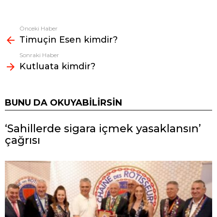
Önceki Haber
Fazlasına
Timuçin Esen kimdir?
bak
Sonraki Haber
Kutluata kimdir?
BUNU DA OKUYABILIRSIN
‘Sahillerde sigara içmek yasaklansın’
çağrısı