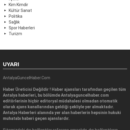
Kim Kimdir
Kültür Sanat
Politika
Sağlık
Spor Haberleri
Turizm
UYARI
AntalyaGuncelHaber.Com
Haber Üreticisi Değildir ! Haber ajansları tarafından geçilen tüm
Antalya haberleri, bu bölümde Antalyaguncelhaber.com
editörlerinin hiçbir editoryal müdahalesi olmadan otomatik
olarak ajans kanallarından geldiği şekliyle yer almaktadır.
Antalya Haberleri alanında yer alan haberlerin hepsinin hukuki
muhatabı haberi geçen ajanslardır.
Sitemizdeki dış bağlantılar referans amaçlıdır, dış bağlantıların