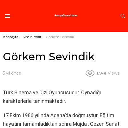
A
Menü
Buradasınız:
Anasayfa
Kim Kimdir
Görkem Sevindik
Görkem Sevindik
5 yıl önce
1.9-e
Views
Türk Sinema ve Dizi Oyuncusudur. Oynadığı
karakterlerle tanınmaktadır.
17 Ekim 1986 yılında Adana’da doğmuştur. Eğitim
hayatını tamamladıktan sonra Müjdat Gezen Sanat