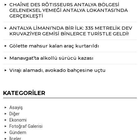
CHAÎNE DES RÔTISSEURS ANTALYA BÖLGESİ
GELENEKSEL YEMEĞİ ANTALYA LOKANTASI’NDA
GERÇEKLEŞTİ
ANTALYA LİMANI’NDA BİR İLK: 335 METRELİK DEV
KRUVAZİYER GEMİSİ BİNLERCE TURİSTLE GELDİ!
Gölette mahsur kalan araç kurtarıldı
Manavgat’ta alkollü sürücü kazası
Virajı alamadı, avokado bahçesine uçtu
KATEGORILER
Asayiş
Diğer
Ekonomi
Fotoğraf Galerisi
Gündem
İlçeler