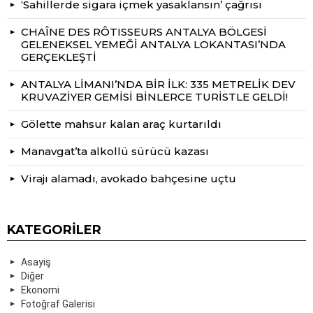
‘Sahillerde sigara içmek yasaklansın’ çağrısı
CHAÎNE DES RÔTISSEURS ANTALYA BÖLGESİ
GELENEKSEL YEMEĞİ ANTALYA LOKANTASI’NDA
GERÇEKLEŞTİ
ANTALYA LİMANI’NDA BİR İLK: 335 METRELİK DEV
KRUVAZİYER GEMİSİ BİNLERCE TURİSTLE GELDİ!
Gölette mahsur kalan araç kurtarıldı
Manavgat’ta alkollü sürücü kazası
Virajı alamadı, avokado bahçesine uçtu
KATEGORILER
Asayiş
Diğer
Ekonomi
Fotoğraf Galerisi