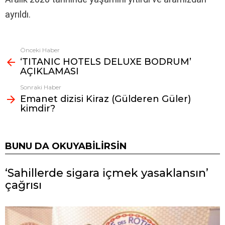
ayrıldı.
Önceki Haber
Fazlasına
‘TITANIC HOTELS DELUXE BODRUM’
bak
AÇIKLAMASI
Sonraki Haber
Emanet dizisi Kiraz (Gülderen Güler)
kimdir?
BUNU DA OKUYABILIRSIN
‘Sahillerde sigara içmek yasaklansın’
çağrısı