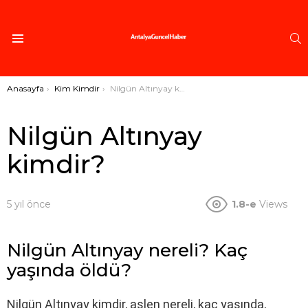
A
Menü
Buradasınız:
Anasayfa
Kim Kimdir
Nilgün Altınyay kimdir?
Nilgün Altınyay
kimdir?
5 yıl önce
1.8-e
Views
Nilgün Altınyay nereli? Kaç
yaşında öldü?
Nilgün Altınyay kimdir, aslen nereli, kaç yaşında,