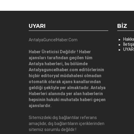
UYARI
BIZ
Hakk
AntalyaGuncelHaber.Com
İletiş
UYAR
Haber Üreticisi Değildir ! Haber
ajansları tarafından geçilen tüm
Antalya haberleri, bu bölümde
Antalyaguncelhaber.com editörlerinin
hiçbir editoryal müdahalesi olmadan
otomatik olarak ajans kanallarından
geldiği şekliyle yer almaktadır. Antalya
Haberleri alanında yer alan haberlerin
hepsinin hukuki muhatabı haberi geçen
ajanslardır.
Sitemizdeki dış bağlantılar referans
amaçlıdır, dış bağlantıların içeriklerinden
sitemiz sorumlu değildir.!