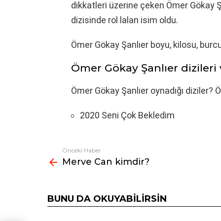
dikkatleri üzerine çeken Ömer Gökay Ş
dizisinde rol lalan isim oldu.
Ömer Gökay Şanlıer boyu, kilosu, burcu
Ömer Gökay Şanlıer dizileri v
Ömer Gökay Şanlıer oynadığı diziler? 
2020 Seni Çok Bekledim
Önceki Haber
Fazlasına
Merve Can kimdir?
bak
BUNU DA OKUYABILIRSIN