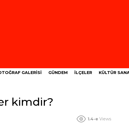
OTOĞRAF GALERISI
GÜNDEM
İLÇELER
KÜLTÜR SAN
r kimdir?
1.4-e
Views