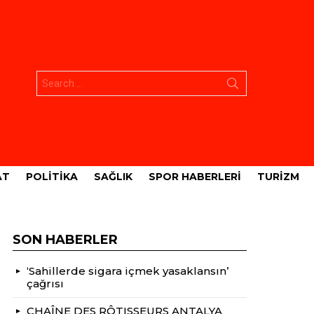
Aramak:
AT
POLITIKA
SAĞLIK
SPOR HABERLERI
TURIZM
SON HABERLER
‘Sahillerde sigara içmek yasaklansın’
çağrısı
CHAÎNE DES RÔTISSEURS ANTALYA