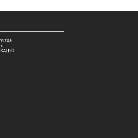
ımızda
im
 KALDIR