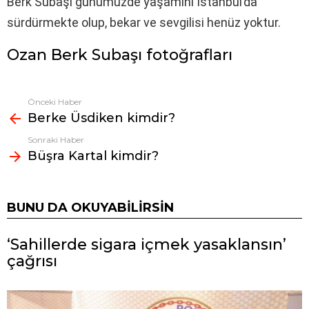
Berk Subaşı günümüzde yaşamını İstanbul’da
sürdürmekte olup, bekar ve sevgilisi henüz yoktur.
Ozan Berk Subaşı fotoğrafları
Önceki Haber
Fazlasına
Berke Üsdiken kimdir?
bak
Sonraki Haber
Büşra Kartal kimdir?
BUNU DA OKUYABILIRSIN
‘Sahillerde sigara içmek yasaklansın’
çağrısı