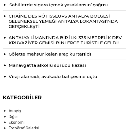
‘Sahillerde sigara içmek yasaklansın’ çağrısı
CHAÎNE DES RÔTISSEURS ANTALYA BÖLGESİ
GELENEKSEL YEMEĞİ ANTALYA LOKANTASI’NDA
GERÇEKLEŞTİ
ANTALYA LİMANI’NDA BİR İLK: 335 METRELİK DEV
KRUVAZİYER GEMİSİ BİNLERCE TURİSTLE GELDİ!
Gölette mahsur kalan araç kurtarıldı
Manavgat’ta alkollü sürücü kazası
Virajı alamadı, avokado bahçesine uçtu
KATEGORILER
Asayiş
Diğer
Ekonomi
Fotoğraf Galerisi