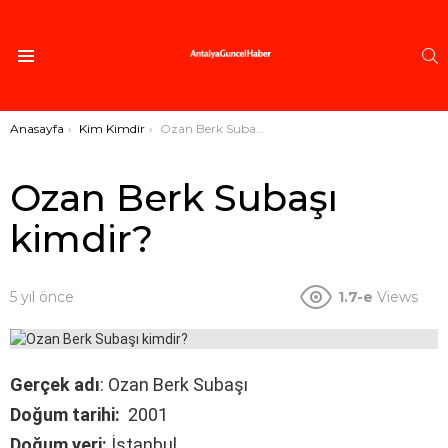
A
Menü
Buradasınız:
Anasayfa
Kim Kimdir
Ozan Berk Subaşı kimdir?
Ozan Berk Subaşı
kimdir?
5 yıl önce
1.7-e
Views
Gerçek adı
: Ozan Berk Subaşı
Doğum tarihi:
2001
Doğum yeri:
İstanbul