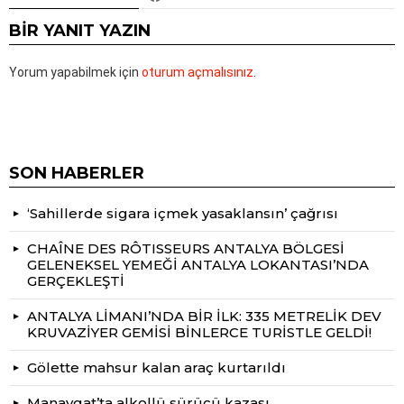
BIR YANIT YAZIN
Yorum yapabilmek için
oturum açmalısınız
.
SON HABERLER
‘Sahillerde sigara içmek yasaklansın’ çağrısı
CHAÎNE DES RÔTISSEURS ANTALYA BÖLGESİ
GELENEKSEL YEMEĞİ ANTALYA LOKANTASI’NDA
GERÇEKLEŞTİ
ANTALYA LİMANI’NDA BİR İLK: 335 METRELİK DEV
KRUVAZİYER GEMİSİ BİNLERCE TURİSTLE GELDİ!
Gölette mahsur kalan araç kurtarıldı
Manavgat’ta alkollü sürücü kazası