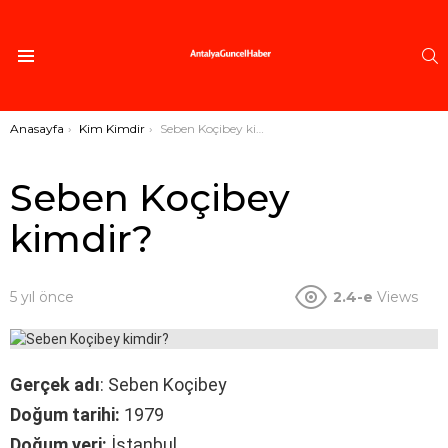
A
Menü
Buradasınız:
Anasayfa
Kim Kimdir
Seben Koçibey kimdir?
Seben Koçibey
kimdir?
5 yıl önce
2.4-e
Views
Gerçek adı
: Seben Koçibey
Doğum tarihi:
1979
Doğum yeri:
İstanbul