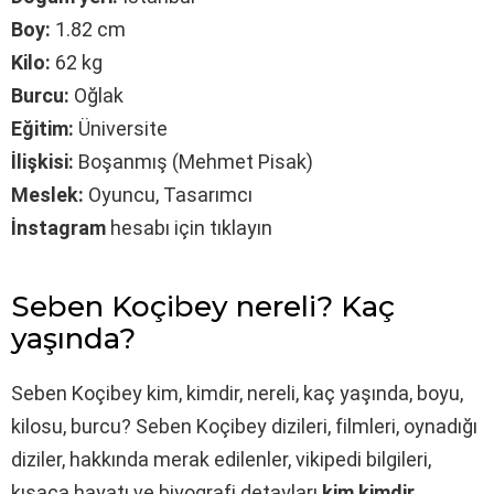
Boy:
1.82 cm
Kilo:
62 kg
Burcu:
Oğlak
Eğitim:
Üniversite
İlişkisi:
Boşanmış (Mehmet Pisak)
Meslek:
Oyuncu, Tasarımcı
İnstagram
hesabı için tıklayın
Seben Koçibey nereli? Kaç
yaşında?
Seben Koçibey kim, kimdir, nereli, kaç yaşında, boyu,
kilosu, burcu? Seben Koçibey dizileri, filmleri, oynadığı
diziler, hakkında merak edilenler, vikipedi bilgileri,
kısaca hayatı ve biyografi detayları
kim kimdir