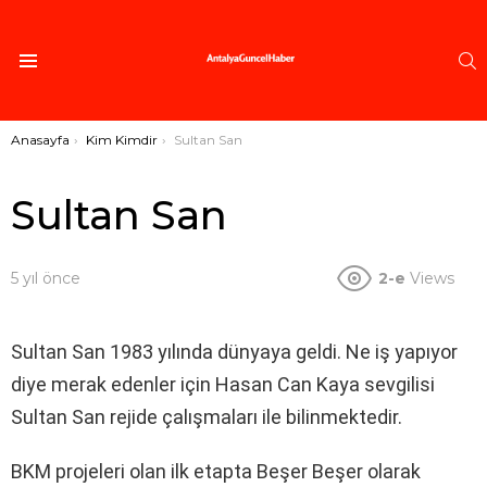
A
Menü
Buradasınız:
Anasayfa
Kim Kimdir
Sultan San
Sultan San
5 yıl önce
2-e
Views
Sultan San 1983 yılında dünyaya geldi. Ne iş yapıyor
diye merak edenler için Hasan Can Kaya sevgilisi
Sultan San rejide çalışmaları ile bilinmektedir.
BKM projeleri olan ilk etapta Beşer Beşer olarak