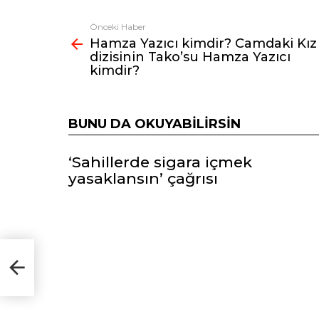
Önceki Haber
Fazlasına
Hamza Yazıcı kimdir? Camdaki Kız
bak
dizisinin Tako’su Hamza Yazıcı
kimdir?
BUNU DA OKUYABILIRSIN
‘Sahillerde sigara içmek
yasaklansın’ çağrısı
Kız