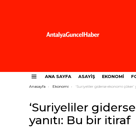
ANA SAYFA
ASAYIŞ
EKONOMI
F
Menü
Buradasınız:
Anasayfa
Ekonomi
‘Suriyeliler giderse ekonomi çöker’ yanıtı: Bu bir iti
‘Suriyeliler gider
yanıtı: Bu bir itiraf