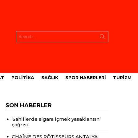
Aramak:
AT
POLITIKA
SAĞLIK
SPOR HABERLERI
TURIZM
SON HABERLER
‘Sahillerde sigara içmek yasaklansın’
çağrısı
CHAÎNE DES RÔTISSEURS ANTALYA