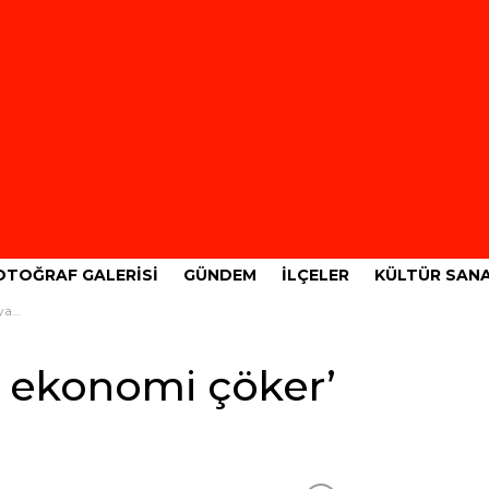
OTOĞRAF GALERISI
GÜNDEM
İLÇELER
KÜLTÜR SAN
raf
se ekonomi çöker’