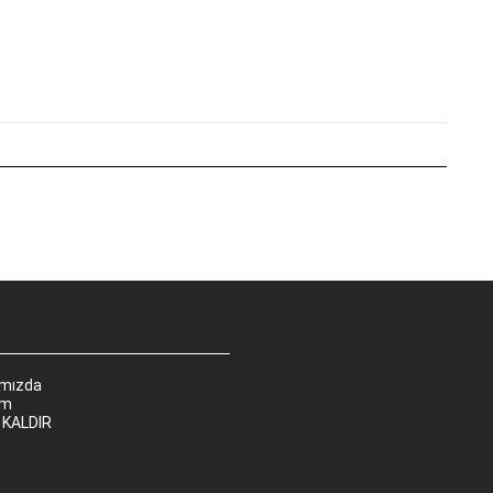
ımızda
im
 KALDIR