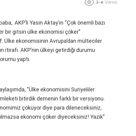
2-e
Views
aba, AKP’li Yasin Aktay’ın “Çok önemli bazı
iler bir gitsin ülke ekonomisi çöker”
iraf. Ülke ekonomisinin Avrupa’dan mülteciler
n itirafı. AKP’nin ülkeyi getirdiği durumu
yorumu yaptı.
ylaşımda, “Ülke ekonomisini Suriyeliler
leketi bitirdik demenin farklı bir versiyonu.
nomimiz çöküyor diye para dileneceksiniz,
 olmazsa ekonomi çöker diyeceksiniz! Yazık”