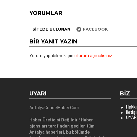
YORUMLAR
SITEDE BULUNAN
FACEBOOK
BIR YANIT YAZIN
Yorum yapabilmek için
oturum açmalısınız
.
UYARI
BIZ
Hakk
AntalyaGuncelHaber.Com
İletiş
UYAR
Haber Üreticisi Değildir ! Haber
ajansları tarafından geçilen tüm
Antalya haberleri, bu bölümde