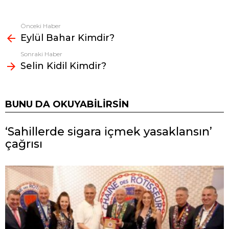
Önceki Haber
Fazlasına
Eylül Bahar Kimdir?
bak
Sonraki Haber
Selin Kidil Kimdir?
BUNU DA OKUYABILIRSIN
‘Sahillerde sigara içmek yasaklansın’
çağrısı