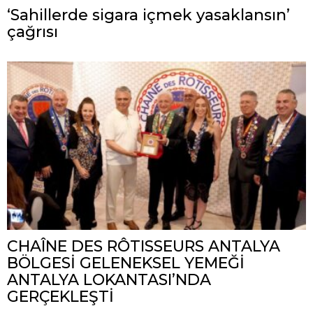
‘Sahillerde sigara içmek yasaklansın’
çağrısı
CHAÎNE DES RÔTISSEURS ANTALYA
BÖLGESİ GELENEKSEL YEMEĞİ
ANTALYA LOKANTASI’NDA
GERÇEKLEŞTİ