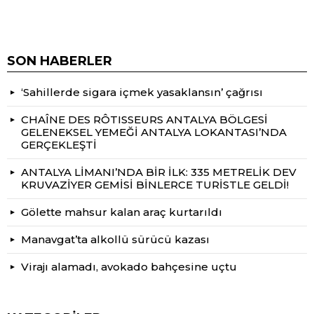
SON HABERLER
‘Sahillerde sigara içmek yasaklansın’ çağrısı
CHAÎNE DES RÔTISSEURS ANTALYA BÖLGESİ
GELENEKSEL YEMEĞİ ANTALYA LOKANTASI’NDA
GERÇEKLEŞTİ
ANTALYA LİMANI’NDA BİR İLK: 335 METRELİK DEV
KRUVAZİYER GEMİSİ BİNLERCE TURİSTLE GELDİ!
Gölette mahsur kalan araç kurtarıldı
Manavgat’ta alkollü sürücü kazası
Virajı alamadı, avokado bahçesine uçtu