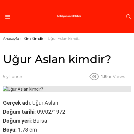
A
Menü
Buradasınız:
Anasayfa
Kim Kimdir
Uğur Aslan kimdir?
Uğur Aslan kimdir?
5 yıl önce
1.8-e
Views
Gerçek adı
: Uğur Aslan
Doğum tarihi:
09/02/1972
Doğum yeri:
Bursa
Boyu:
1.78 cm