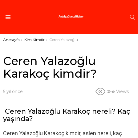
A
Menü
Buradasınız:
Anasayfa
Kim Kimdir
Ceren Yalazoğlu Karakoç kimdir?
Ceren Yalazoğlu
Karakoç kimdir?
5 yıl önce
2-e
Views
Ceren Yalazoğlu Karakoç nereli? Kaç
yaşında?
Ceren Yalazoğlu Karakoç kimdir, aslen nereli, kaç