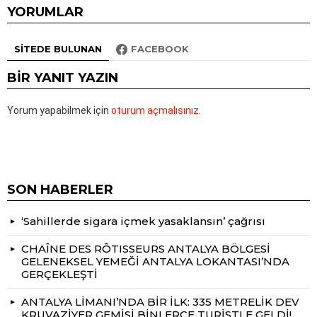
YORUMLAR
SITEDE BULUNAN
FACEBOOK
BIR YANIT YAZIN
Yorum yapabilmek için
oturum açmalısınız
.
SON HABERLER
‘Sahillerde sigara içmek yasaklansın’ çağrısı
CHAÎNE DES RÔTISSEURS ANTALYA BÖLGESİ
GELENEKSEL YEMEĞİ ANTALYA LOKANTASI’NDA
GERÇEKLEŞTİ
ANTALYA LİMANI’NDA BİR İLK: 335 METRELİK DEV
KRUVAZİYER GEMİSİ BİNLERCE TURİSTLE GELDİ!