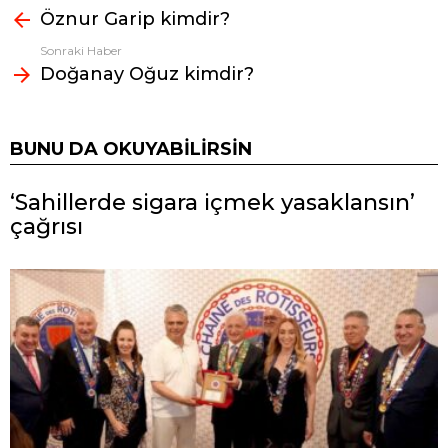
Öznur Garip kimdir?
bak
Sonraki Haber
Doğanay Oğuz kimdir?
BUNU DA OKUYABILIRSIN
‘Sahillerde sigara içmek yasaklansın’
çağrısı