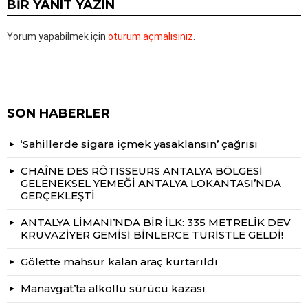
BIR YANIT YAZIN
Yorum yapabilmek için
oturum açmalısınız
.
SON HABERLER
‘Sahillerde sigara içmek yasaklansın’ çağrısı
CHAÎNE DES RÔTISSEURS ANTALYA BÖLGESİ
GELENEKSEL YEMEĞİ ANTALYA LOKANTASI’NDA
GERÇEKLEŞTİ
ANTALYA LİMANI’NDA BİR İLK: 335 METRELİK DEV
KRUVAZİYER GEMİSİ BİNLERCE TURİSTLE GELDİ!
Gölette mahsur kalan araç kurtarıldı
Manavgat’ta alkollü sürücü kazası