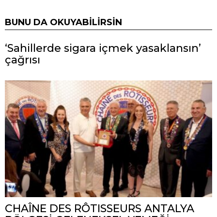
BUNU DA OKUYABILIRSIN
‘Sahillerde sigara içmek yasaklansın’
çağrısı
CHAÎNE DES RÔTISSEURS ANTALYA