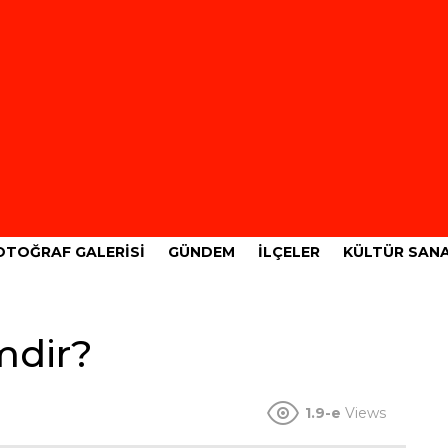
OTOĞRAF GALERISI
GÜNDEM
İLÇELER
KÜLTÜR SAN
mdir?
1.9-e
Views