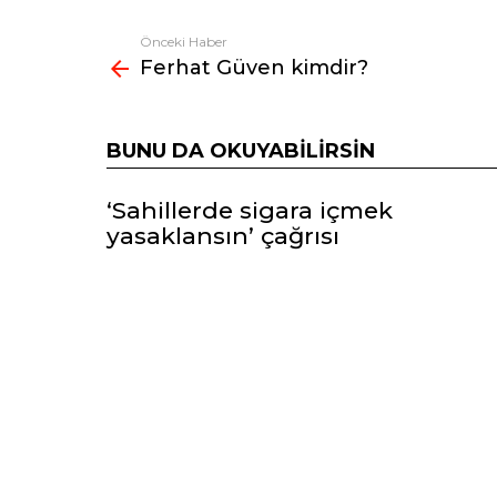
Önceki Haber
Fazlasına
Ferhat Güven kimdir?
bak
BUNU DA OKUYABILIRSIN
‘Sahillerde sigara içmek
yasaklansın’ çağrısı