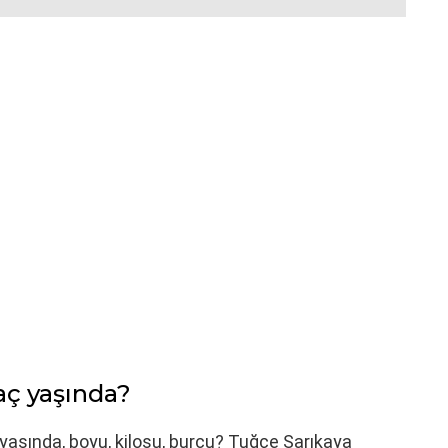
aç yaşında?
ç yaşında, boyu, kilosu, burcu? Tuğçe Sarıkaya