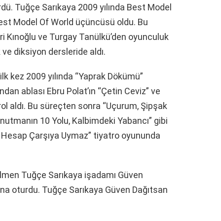
ürdü. Tuğçe Sarıkaya 2009 yılında Best Model
Best Model Of World üçüncüsü oldu. Bu
ri Kınoğlu ve Turgay Tanülkü’den oyunculuk
 ve diksiyon dersleride aldı.
ilk kez 2009 yılında “Yaprak Dökümü”
dından ablası Ebru Polat’ın “Çetin Ceviz” ve
e rol aldı. Bu süreçten sonra “Uçurum, Şipşak
Unutmanın 10 Yolu, Kalbimdeki Yabancı” gibi
eki Hesap Çarşıya Uymaz” tiyatro oyununda
bilmen Tuğçe Sarıkaya işadamı Güven
sına oturdu. Tuğçe Sarıkaya Güven Dağıtsan