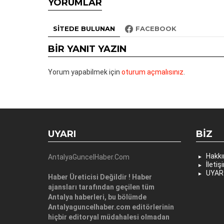
YORUMLAR
SITEDE BULUNAN
FACEBOOK
BIR YANIT YAZIN
Yorum yapabilmek için
oturum açmalısınız
.
UYARI
BIZ
Hakk
AntalyaGuncelHaber.Com
İletiş
UYAR
Haber Üreticisi Değildir ! Haber
ajansları tarafından geçilen tüm
Antalya haberleri, bu bölümde
Antalyaguncelhaber.com editörlerinin
hiçbir editoryal müdahalesi olmadan