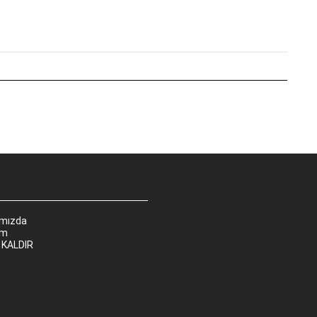
ımızda
im
 KALDIR