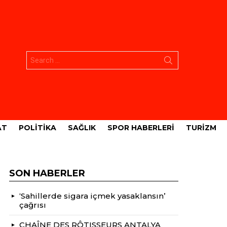
Aramak:
AT
POLITIKA
SAĞLIK
SPOR HABERLERI
TURIZM
SON HABERLER
‘Sahillerde sigara içmek yasaklansın’
çağrısı
CHAÎNE DES RÔTISSEURS ANTALYA